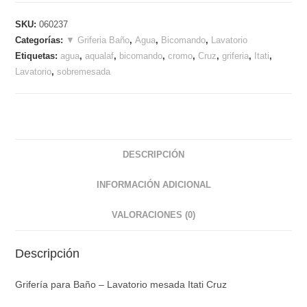
SKU:
060237
Categorías:
▼ Griferia Baño
,
Agua
,
Bicomando
,
Lavatorio
Etiquetas:
agua
,
aqualaf
,
bicomando
,
cromo
,
Cruz
,
griferia
,
Itati
,
Lavatorio
,
sobremesada
DESCRIPCIÓN
INFORMACIÓN ADICIONAL
VALORACIONES (0)
Descripción
Grifería para Baño – Lavatorio mesada Itati Cruz