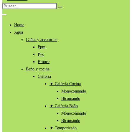
al
Buscar
Enviar
contenido
en
la
búsqueda
esta
Home
web
Agua
Caños y accesorios
Ppm
Pvc
Bronce
Baño y cocina
Grifería
▼ Grifería Cocina
Monocomando
Bicomando
▼ Griferia Baño
Monocomando
Bicomando
▼ Temporizado