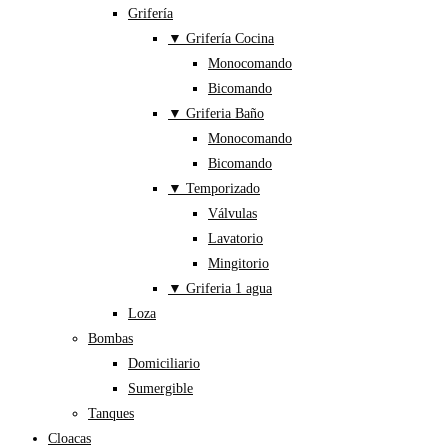
Grifería
▼ Grifería Cocina
Monocomando
Bicomando
▼ Griferia Baño
Monocomando
Bicomando
▼ Temporizado
Válvulas
Lavatorio
Mingitorio
▼ Griferia 1 agua
Loza
Bombas
Domiciliario
Sumergible
Tanques
Cloacas