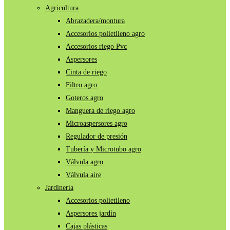
Agricultura
Abrazadera/montura
Accesorios polietileno agro
Accesorios riego Pvc
Aspersores
Cinta de riego
Filtro agro
Goteros agro
Manguera de riego agro
Microaspersores agro
Regulador de presión
Tubería y Microtubo agro
Válvula agro
Válvula aire
Jardinería
Accesorios polietileno
Aspersores jardín
Cajas plásticas