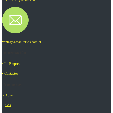
+ 54 9 (362) 421-2758
ventas@azsanitarios.com.ar
Información
• La Empresa
• Contactos
Productos
•
Agua
•
Gas