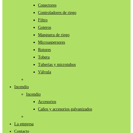
Conectores
Controladores de riego
Filtro
Goteros
Manguera de riego
Microaspersores
Rotores
Tobera
Tuberías y microtubos
Válvula
Incendio
Incendio
Accesorios
Caños y accesorios galvanizados
La empresa
Contacto