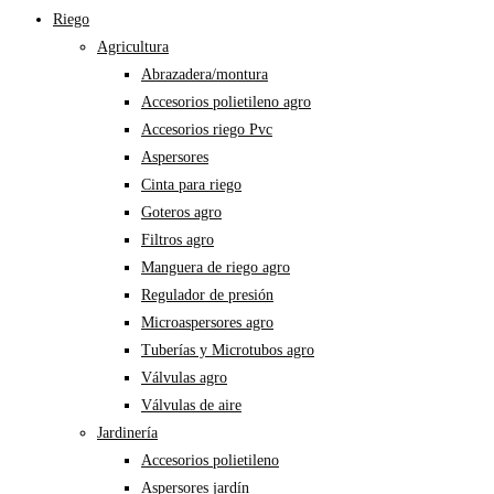
Riego
Agricultura
Abrazadera/montura
Accesorios polietileno agro
Accesorios riego Pvc
Aspersores
Cinta para riego
Goteros agro
Filtros agro
Manguera de riego agro
Regulador de presión
Microaspersores agro
Tuberías y Microtubos agro
Válvulas agro
Válvulas de aire
Jardinería
Accesorios polietileno
Aspersores jardín