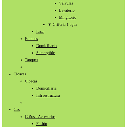
Válvulas
Lavatorio
Mingitorio
▼ Griferia 1 agua
Loza
Bombas
Domiciliario
Sumergible
Tanques
Cloacas
Cloacas
Domiciliaria
Infraestructura
Gas
Caños - Accesorios
Fusión