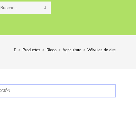
Buscar
en
o
esta
web
>
Productos
>
Riego
>
Agricultura
>
Válvulas de aire
CIÓN.