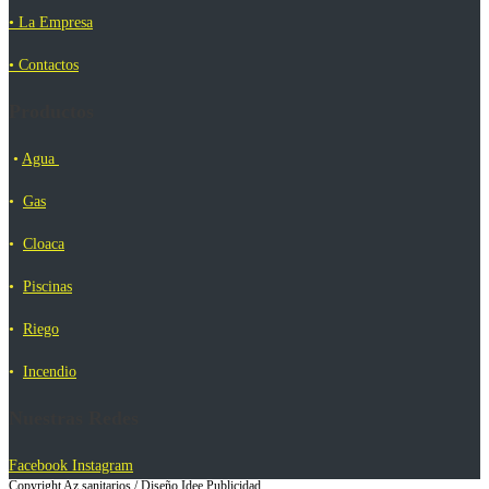
• La Empresa
• Contactos
Productos
•
Agua
•
Gas
•
Cloaca
•
Piscinas
•
Riego
•
Incendio
Nuestras Redes
Facebook
Instagram
Copyright Az sanitarios / Diseño Idee Publicidad