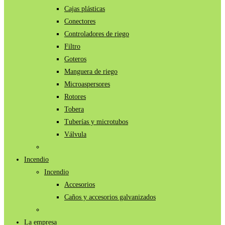
Cajas plásticas
Conectores
Controladores de riego
Filtro
Goteros
Manguera de riego
Microaspersores
Rotores
Tobera
Tuberías y microtubos
Válvula
Incendio
Incendio
Accesorios
Caños y accesorios galvanizados
La empresa