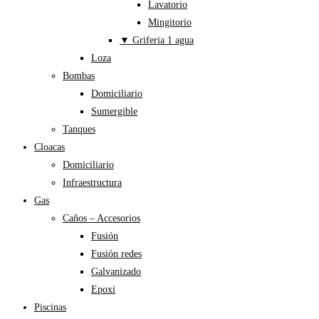
Lavatorio
Mingitorio
▼ Griferia 1 agua
Loza
Bombas
Domiciliario
Sumergible
Tanques
Cloacas
Domiciliario
Infraestructura
Gas
Caños – Accesorios
Fusión
Fusión redes
Galvanizado
Epoxi
Piscinas