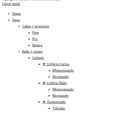
Cerrar menú
Home
Agua
Caños y accesorios
Ppm
Pvc
Bronce
Baño y cocina
Grifería
▼ Grifería Cocina
Monocomando
Bicomando
▼ Griferia Baño
Monocomando
Bicomando
▼ Temporizado
Válvulas