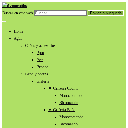
Ir al contenido
Buscar en esta web
Enviar la búsqueda
Home
Agua
Caños y accesorios
Ppm
Pvc
Bronce
Baño y cocina
Grifería
▼ Grifería Cocina
Monocomando
Bicomando
▼ Griferia Baño
Monocomando
Bicomando