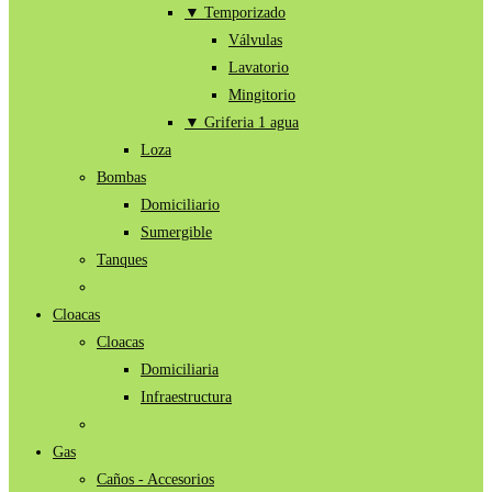
▼ Temporizado
Válvulas
Lavatorio
Mingitorio
▼ Griferia 1 agua
Loza
Bombas
Domiciliario
Sumergible
Tanques
Cloacas
Cloacas
Domiciliaria
Infraestructura
Gas
Caños - Accesorios