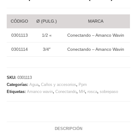
CÓDIGO
Ø (PULG.)
MARCA
0301113
1/2 «
Conectando – Amanco Wavin
0301114
3/4″
Conectando – Amanco Wavin
SKU:
0301113
Categorías:
Agua
,
Caños y accesorios
,
Ppm
Etiquetas:
Amanco wavin
,
Conectando
,
MH
,
rosca
,
sobrepaso
DESCRIPCIÓN