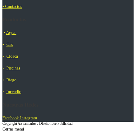
• Contactos
Productos
•
Agua
•
Gas
•
Cloaca
•
Piscinas
•
Riego
•
Incendio
Nuestras Redes
Facebook
Instagram
Copyright Az sanitarios / Diseño Idee Publicidad
Cerrar menú