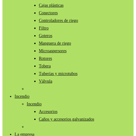
Cajas plásticas
Conectores
Controladores de riego
Filtro
Goteros
Manguera de riego
Microaspersores
Rotores
Tobera
Tuberías y microtubos
Válvula
Incendio
Incendio
Accesorios
Caños y accesorios galvanizados
La empresa