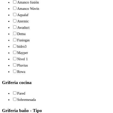
Amanco fusión
Amanco Wavin
Aqualaf
Atermic
Awaduct
Dema
Fusiogas
hidro3
Mayper
Nivel 1
Pluvius
Rowa
Griferia cocina
Pared
Sobremesada
Griferia baño - Tipo