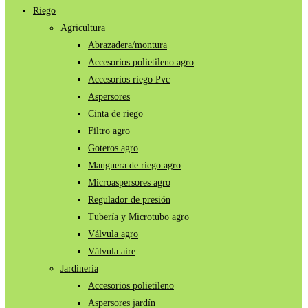
Riego
Agricultura
Abrazadera/montura
Accesorios polietileno agro
Accesorios riego Pvc
Aspersores
Cinta de riego
Filtro agro
Goteros agro
Manguera de riego agro
Microaspersores agro
Regulador de presión
Tubería y Microtubo agro
Válvula agro
Válvula aire
Jardinería
Accesorios polietileno
Aspersores jardín