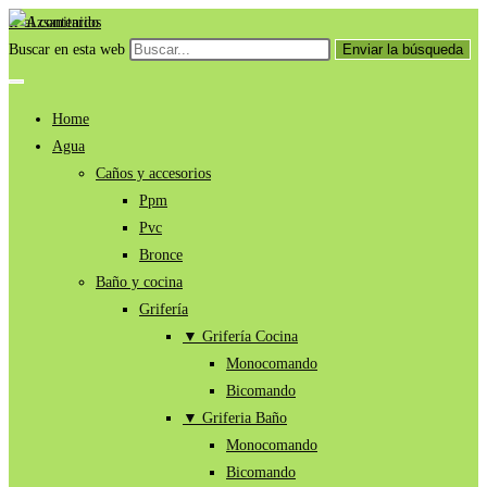
Ir al contenido
Buscar en esta web
Enviar la búsqueda
Home
Agua
Caños y accesorios
Ppm
Pvc
Bronce
Baño y cocina
Grifería
▼ Grifería Cocina
Monocomando
Bicomando
▼ Griferia Baño
Monocomando
Bicomando