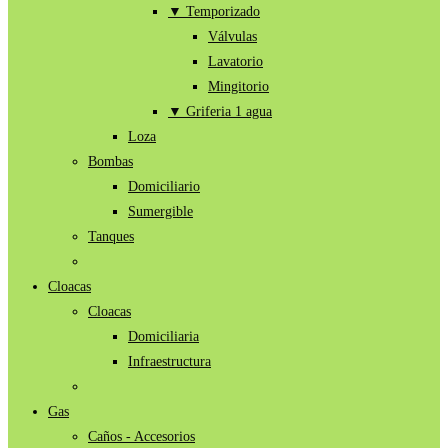
▼ Temporizado
Válvulas
Lavatorio
Mingitorio
▼ Griferia 1 agua
Loza
Bombas
Domiciliario
Sumergible
Tanques
Cloacas
Cloacas
Domiciliaria
Infraestructura
Gas
Caños - Accesorios