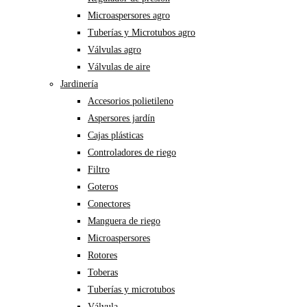
Microaspersores agro
Tuberías y Microtubos agro
Válvulas agro
Válvulas de aire
Jardinería
Accesorios polietileno
Aspersores jardín
Cajas plásticas
Controladores de riego
Filtro
Goteros
Conectores
Manguera de riego
Microaspersores
Rotores
Toberas
Tuberías y microtubos
Válvula