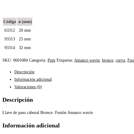
Código
ø (mm)
63312
20 mm
93313
25 mm
93314
32 mm
SKU:
0601084
Categoría:
Ppm
Etiquetas:
Amanco wavin
,
bronce
,
curva
,
Fus
Descripción
Información adicional
Valoraciones (0)
Descripción
Llave de paso cabezal Bronce- Fusión Amanco wavin
Información adicional