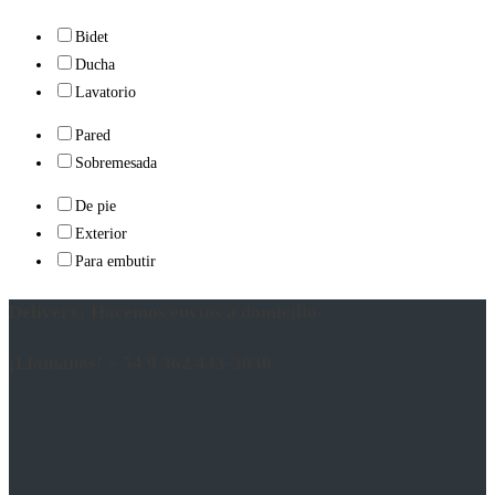
Bidet
Ducha
Lavatorio
Pared
Sobremesada
De pie
Exterior
Para embutir
Delivery: Hacemos envíos a domicilio
¡Llamanos! + 54 9 362 433-3030