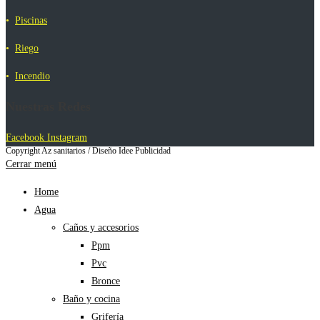
•
Piscinas
•
Riego
•
Incendio
Nuestras Redes
Facebook
Instagram
Copyright Az sanitarios / Diseño Idee Publicidad
Cerrar menú
Home
Agua
Caños y accesorios
Ppm
Pvc
Bronce
Baño y cocina
Grifería