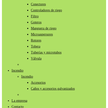
Conectores
Controladores de riego
Filtro
Goteros
Manguera de riego
Microaspersores
Rotores
Tobera
Tuberías y microtubos
Válvula
Incendio
Incendio
Accesorios
Caños y accesorios galvanizados
La empresa
Contacto