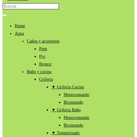
al
Buscar
Enviar
contenido
en
la
búsqueda
esta
Home
web
Agua
Caños y accesorios
Ppm
Pvc
Bronce
Baño y cocina
Grifería
▼ Grifería Cocina
Monocomando
Bicomando
▼ Griferia Baño
Monocomando
Bicomando
▼ Temporizado