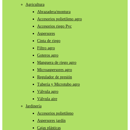
Agricultura
Abrazadera/montura
Accesorios polietileno agro
Accesorios riego Pvc
Aspersores
Cinta de riego
Filtro agro
Goteros agro
Manguera de riego agro
Microaspersores agro
Regulador de presión
Tubería y Microtubo agro
Válvula agro
Válvula aire
Jardinería
Accesorios polietileno
Aspersores jardín
Cajas plásticas