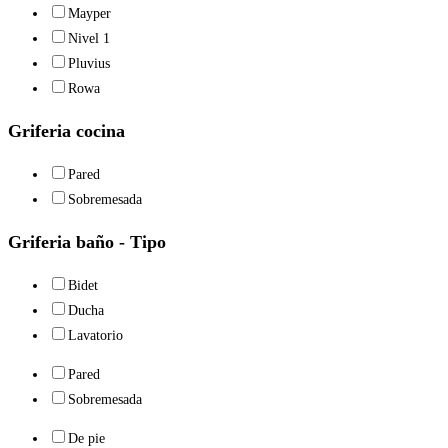
Mayper
Nivel 1
Pluvius
Rowa
Griferia cocina
Pared
Sobremesada
Griferia baño - Tipo
Bidet
Ducha
Lavatorio
Pared
Sobremesada
De pie