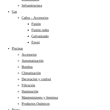
Infraestructura
Gas
Caños – Accesorios
Fusión
Fusión redes
Galvanizado
Epoxi
Piscinas
Accesorios
Automatización
Bombas
Climatización
Decoraciòn y confort
Filtración
Iluminación
Mantenimiento y limpieza
Productos Químicos
Riego