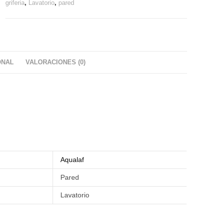
griferia
,
Lavatorio
,
pared
ONAL
VALORACIONES (0)
Aqualaf
Pared
Lavatorio