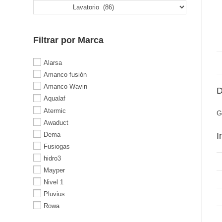
Filtrar por Marca
Alarsa
Amanco fusión
Amanco Wavin
D
Aqualaf
Atermic
G
Awaduct
Dema
I
Fusiogas
hidro3
Mayper
Nivel 1
Pluvius
Rowa