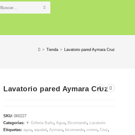
Buscar
en
o
esta
web
>
Tienda
>
Lavatorio pared Aymara Cruz
Lavatorio pared Aymara Cruz
SKU:
060227
Categorías:
▼ Griferia Baño
,
Agua
,
Bicomando
,
Lavatorio
Etiquetas:
agua
,
aqualaf
,
Aymara
,
bicomando
,
cromo
,
Cruz
,