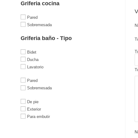
Griferia cocina
V
Pared
Sobremesada
N
Griferia baño - Tipo
T
T
Bidet
Ducha
Lavatorio
T
Pared
Sobremesada
De pie
Exterior
Para embutir
N