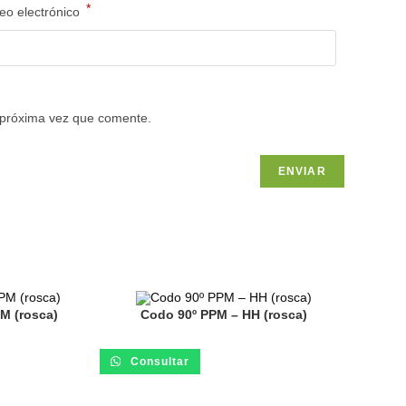
*
eo electrónico
 próxima vez que comente.
M (rosca)
Codo 90º PPM – HH (rosca)
Consultar