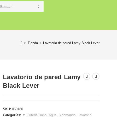
Buscar
en
o
esta
web
>
Tienda
>
Lavatorio de pared Lamy Black Lever
Lavatorio de pared Lamy
Black Lever
SKU:
060180
Categorías:
▼ Griferia Baño
,
Agua
,
Bicomando
,
Lavatorio