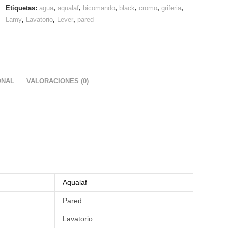
Etiquetas:
agua
,
aqualaf
,
bicomando
,
black
,
cromo
,
griferia
,
Lamy
,
Lavatorio
,
Lever
,
pared
ONAL
VALORACIONES (0)
Aqualaf
Pared
Lavatorio