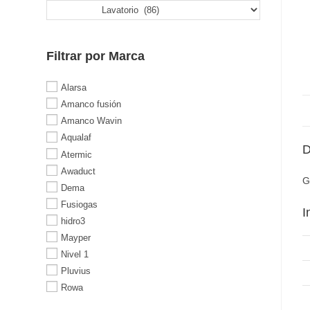
Filtrar por Marca
Alarsa
Amanco fusión
Amanco Wavin
Aqualaf
D
Atermic
Awaduct
G
Dema
Fusiogas
I
hidro3
Mayper
Nivel 1
Pluvius
Rowa