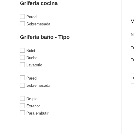
Griferia cocina
Pared
V
Sobremesada
N
Griferia baño - Tipo
T
Bidet
Ducha
T
Lavatorio
T
Pared
Sobremesada
De pie
Exterior
Para embutir