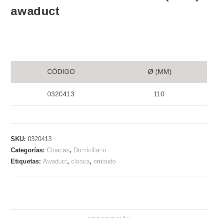
awaduct
CÓDIGO
Ø (MM)
0320413
110
SKU:
0320413
Categorías:
Cloacas
,
Domiciliario
Etiquetas:
Awaduct
,
cloaca
,
embudo