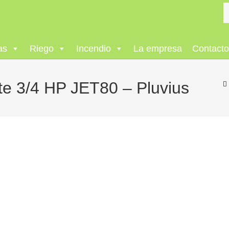
as
Riego
Incendio
La empresa
Contact
te 3/4 HP JET80 – Pluvius