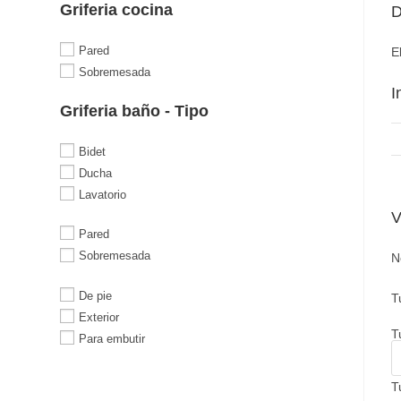
Griferia cocina
D
Pared
E
Sobremesada
I
Griferia baño - Tipo
Bidet
Ducha
Lavatorio
V
Pared
Sobremesada
N
De pie
T
Exterior
T
Para embutir
T