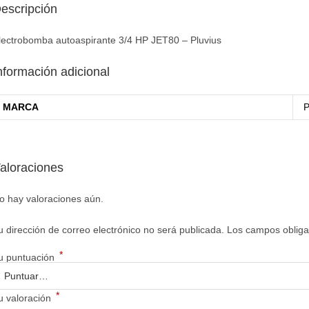
escripción
lectrobomba autoaspirante 3/4 HP JET80 – Pluvius
nformación adicional
MARCA
P
aloraciones
o hay valoraciones aún.
u dirección de correo electrónico no será publicada.
Los campos obliga
*
u puntuación
*
u valoración