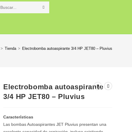
Buscar
en
o
esta
web
>
Tienda
>
Electrobomba autoaspirante 3/4 HP JET80 – Pluvius
Electrobomba autoaspirante
3/4 HP JET80 – Pluvius
Características
Las bombas Autoaspirantes JET Pluvius presentan una
excelente capacidad de aspiración, incluso existiendo