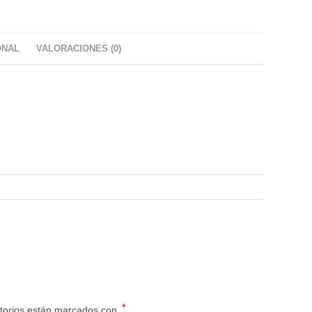
ONAL
VALORACIONES (0)
*
torios están marcados con