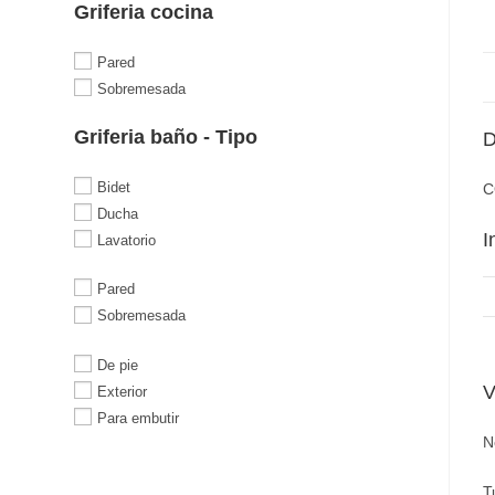
Griferia cocina
Pared
Sobremesada
Griferia baño - Tipo
D
Bidet
C
Ducha
I
Lavatorio
Pared
Sobremesada
De pie
V
Exterior
Para embutir
N
T