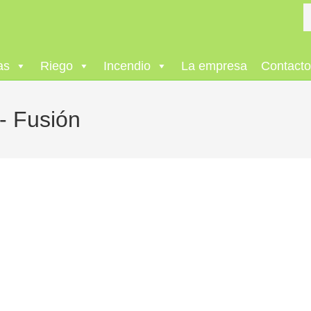
as
Riego
Incendio
La empresa
Contact
- Fusión