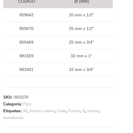
CÓDIGO
Ø (MM)
959642
20 mm x 1/2″
959470
25 mm x 1/2″
959469
25 mm x 3/4″
981569
32 mm x 1″
983401
32 mm x 3/4″
SKU:
0601078
Categoría:
Ppm
Etiquetas:
90
,
Amanco wavin
,
Codo
,
Fusion
,
H
,
inserto
,
termofusión