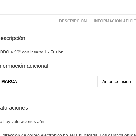
DESCRIPCIÓN
INFORMACIÓN ADICI
escripción
ODO a 90° con inserto H- Fusión
nformación adicional
MARCA
Amanco fusión
aloraciones
o hay valoraciones aún.
u dirección de correo electrónico no será publicada.
Los campos obliga