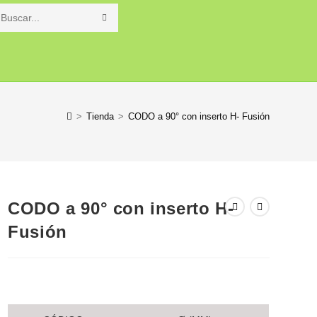
Buscar
en
o
esta
web
>
Tienda
>
CODO a 90° con inserto H- Fusión
CODO a 90° con inserto H-
Fusión