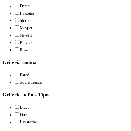
Dema
Fusiogas
hidro3
Mayper
Nivel 1
Pluvius
Rowa
Griferia cocina
Pared
Sobremesada
Griferia baño - Tipo
Bidet
Ducha
Lavatorio