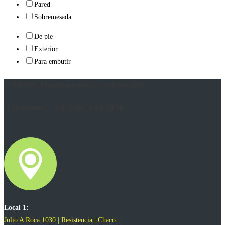
Pared
Sobremesada
De pie
Exterior
Para embutir
Delivery: Hacemos envíos a domicilio
¡Llamanos! + 54 9 362 433-3030
Local 1:
Julio A Roca 1030 | Resistencia | Chaco.