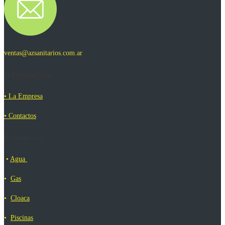
ventas@azsanitarios.com.ar
Información
• La Empresa
• Contactos
Productos
•
Agua
•
Gas
•
Cloaca
•
Piscinas