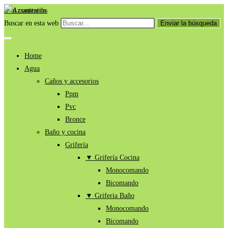
Ir al contenido
Buscar en esta web
Enviar la búsqueda
Home
Agua
Caños y accesorios
Ppm
Pvc
Bronce
Baño y cocina
Grifería
▼ Grifería Cocina
Monocomando
Bicomando
▼ Griferia Baño
Monocomando
Bicomando