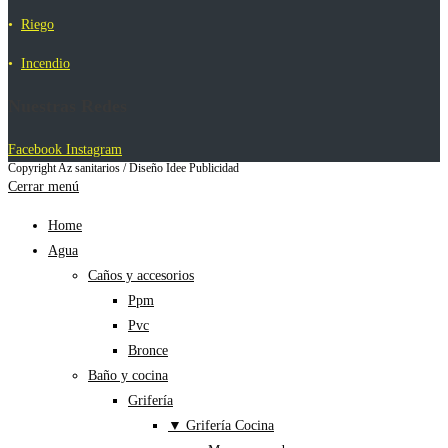
•
Riego
•
Incendio
Nuestras Redes
Facebook
Instagram
Copyright Az sanitarios / Diseño Idee Publicidad
Cerrar menú
Home
Agua
Caños y accesorios
Ppm
Pvc
Bronce
Baño y cocina
Grifería
▼ Grifería Cocina