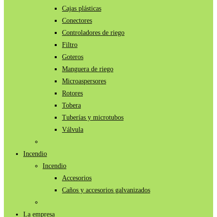
Cajas plásticas
Conectores
Controladores de riego
Filtro
Goteros
Manguera de riego
Microaspersores
Rotores
Tobera
Tuberías y microtubos
Válvula
Incendio
Incendio
Accesorios
Caños y accesorios galvanizados
La empresa