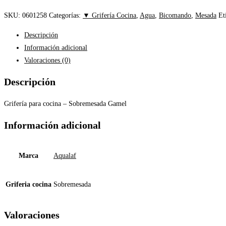
SKU:
0601258
Categorías:
▼ Grifería Cocina
,
Agua
,
Bicomando
,
Mesada
Et
Descripción
Información adicional
Valoraciones (0)
Descripción
Grifería para cocina – Sobremesada Gamel
Información adicional
Marca
Aqualaf
Griferia cocina
Sobremesada
Valoraciones