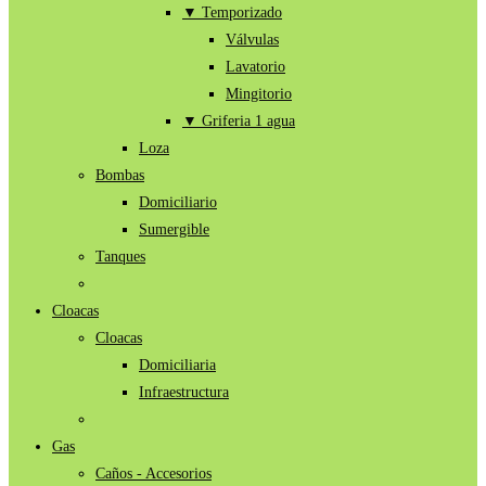
▼ Temporizado
Válvulas
Lavatorio
Mingitorio
▼ Griferia 1 agua
Loza
Bombas
Domiciliario
Sumergible
Tanques
Cloacas
Cloacas
Domiciliaria
Infraestructura
Gas
Caños - Accesorios