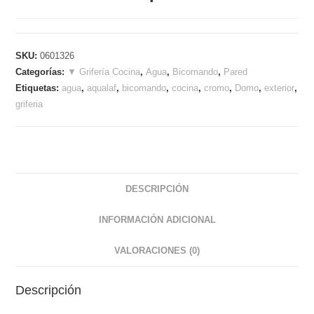
SKU:
0601326
Categorías:
▼ Grifería Cocina
,
Agua
,
Bicomando
,
Pared
Etiquetas:
agua
,
aqualaf
,
bicomando
,
cocina
,
cromo
,
Domo
,
exterior
,
griferia
DESCRIPCIÓN
INFORMACIÓN ADICIONAL
VALORACIONES (0)
Descripción