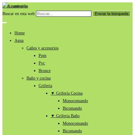
Ir al contenido
Buscar en esta web
Enviar la búsqueda
Home
Agua
Caños y accesorios
Ppm
Pvc
Bronce
Baño y cocina
Grifería
▼ Grifería Cocina
Monocomando
Bicomando
▼ Griferia Baño
Monocomando
Bicomando