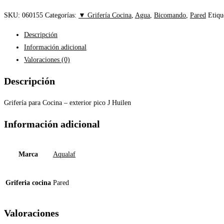
SKU:
060155
Categorías:
▼ Grifería Cocina
,
Agua
,
Bicomando
,
Pared
Etiqu
Descripción
Información adicional
Valoraciones (0)
Descripción
Grifería para Cocina – exterior pico J Huilen
Información adicional
Marca
Aqualaf
Griferia cocina
Pared
Valoraciones