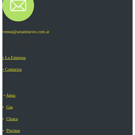
ventas@azsanitarios.com.ar
Información
• La Empresa
• Contactos
Productos
•
Agua
•
Gas
•
Cloaca
•
Piscinas