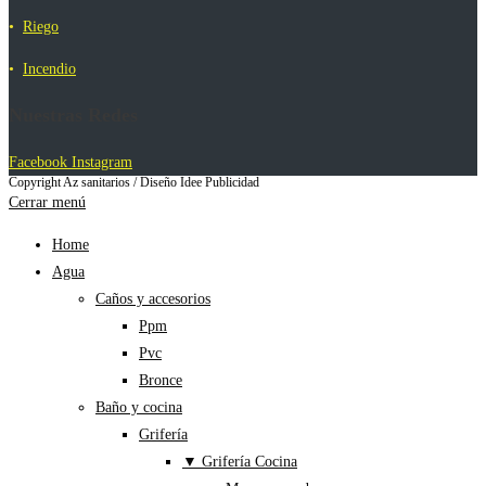
•
Riego
•
Incendio
Nuestras Redes
Facebook
Instagram
Copyright Az sanitarios / Diseño Idee Publicidad
Cerrar menú
Home
Agua
Caños y accesorios
Ppm
Pvc
Bronce
Baño y cocina
Grifería
▼ Grifería Cocina