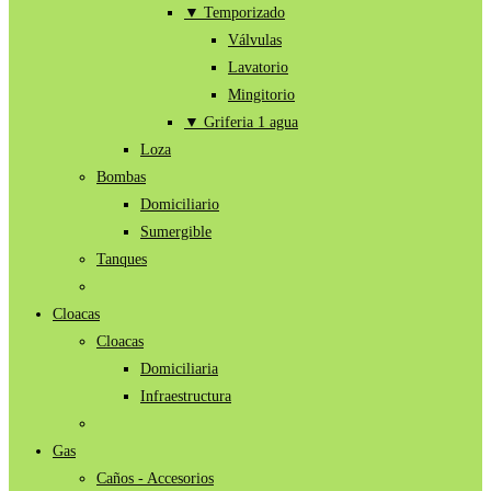
▼ Temporizado
Válvulas
Lavatorio
Mingitorio
▼ Griferia 1 agua
Loza
Bombas
Domiciliario
Sumergible
Tanques
Cloacas
Cloacas
Domiciliaria
Infraestructura
Gas
Caños - Accesorios