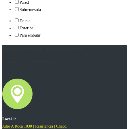
Pared
Sobremesada
De pie
Exterior
Para embutir
Delivery: Hacemos envíos a domicilio
¡Llamanos! + 54 9 362 433-3030
Local 1:
Julio A Roca 1030 | Resistencia | Chaco.