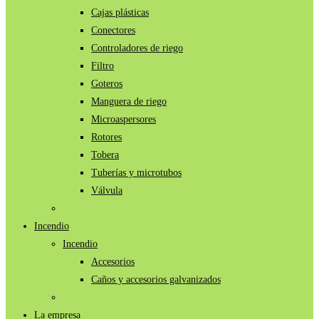
Cajas plásticas
Conectores
Controladores de riego
Filtro
Goteros
Manguera de riego
Microaspersores
Rotores
Tobera
Tuberías y microtubos
Válvula
Incendio
Incendio
Accesorios
Caños y accesorios galvanizados
La empresa