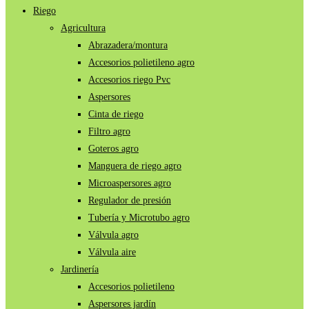
Riego
Agricultura
Abrazadera/montura
Accesorios polietileno agro
Accesorios riego Pvc
Aspersores
Cinta de riego
Filtro agro
Goteros agro
Manguera de riego agro
Microaspersores agro
Regulador de presión
Tubería y Microtubo agro
Válvula agro
Válvula aire
Jardinería
Accesorios polietileno
Aspersores jardín