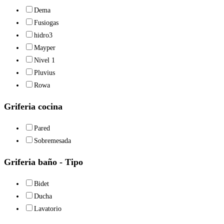
Dema
Fusiogas
hidro3
Mayper
Nivel 1
Pluvius
Rowa
Griferia cocina
Pared
Sobremesada
Griferia baño - Tipo
Bidet
Ducha
Lavatorio