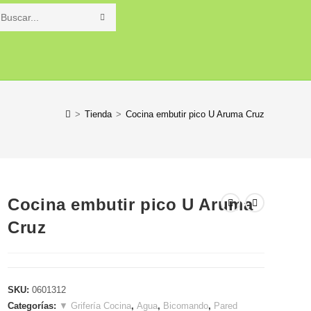
Buscar
en
o
esta
web
>
Tienda
>
Cocina embutir pico U Aruma Cruz
Cocina embutir pico U Aruma
Cruz
SKU:
0601312
Categorías:
▼ Grifería Cocina
,
Agua
,
Bicomando
,
Pared