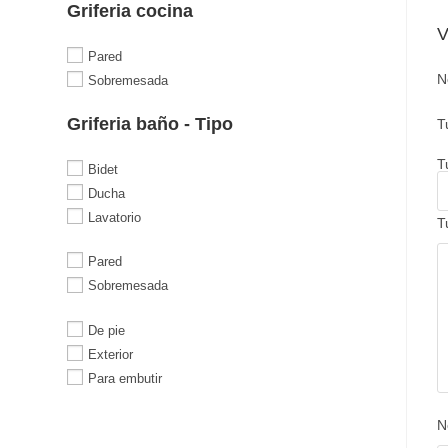
Griferia cocina
V
Pared
N
Sobremesada
Griferia baño - Tipo
T
T
Bidet
Ducha
Lavatorio
T
Pared
Sobremesada
De pie
Exterior
Para embutir
N