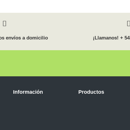
s envíos a domicilio
¡Llamanos! + 54
Información
Productos