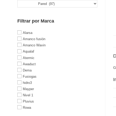
Filtrar por Marca
Alarsa
Amanco fusión
Amanco Wavin
Aqualaf
D
Atermic
Awaduct
G
Dema
Fusiogas
I
hidro3
Mayper
Nivel 1
Pluvius
Rowa