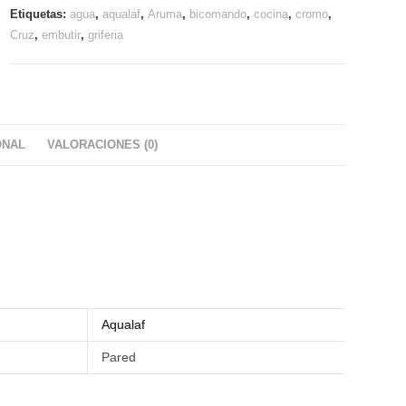
Etiquetas:
agua
,
aqualaf
,
Aruma
,
bicomando
,
cocina
,
cromo
,
Cruz
,
embutir
,
griferia
ONAL
VALORACIONES (0)
Aqualaf
Pared