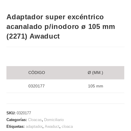
Adaptador super excéntrico
acanalado p/inodoro ø 105 mm
(2271) Awaduct
CÓDIGO
Ø (MM.)
0320177
105 mm
SKU:
0320177
Categorías:
Cloacas
,
Domiciliario
Etiquetas:
adaptador
,
Awaduct
,
cloaca