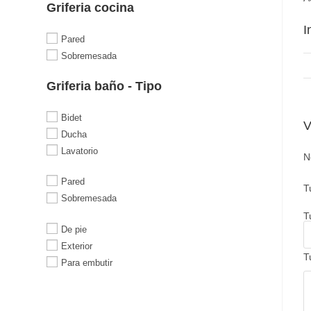
Griferia cocina
I
Pared
Sobremesada
Griferia baño - Tipo
Bidet
V
Ducha
Lavatorio
N
Pared
T
Sobremesada
T
De pie
Exterior
T
Para embutir