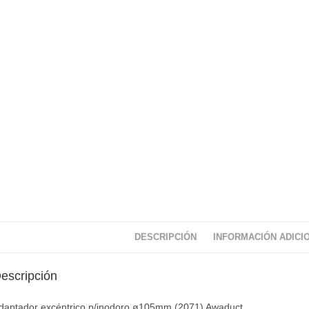
DESCRIPCIÓN
INFORMACIÓN ADICI
escripción
daptador excéntrico p/inodoro ø105mm (2071) Awaduct