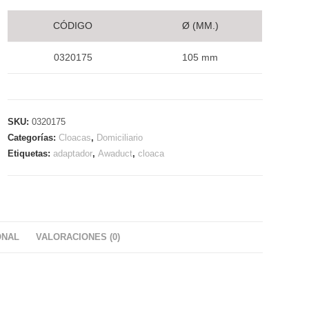
CÓDIGO
Ø (MM.)
0320175
105 mm
SKU:
0320175
Categorías:
Cloacas
,
Domiciliario
Etiquetas:
adaptador
,
Awaduct
,
cloaca
ONAL
VALORACIONES (0)