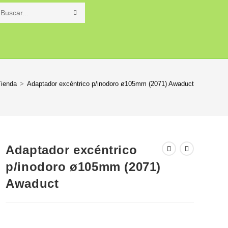
Buscar
en
o
esta
web
Tienda
>
Adaptador excéntrico p/inodoro ø105mm (2071) Awaduct
Adaptador excéntrico
p/inodoro ø105mm (2071)
Awaduct