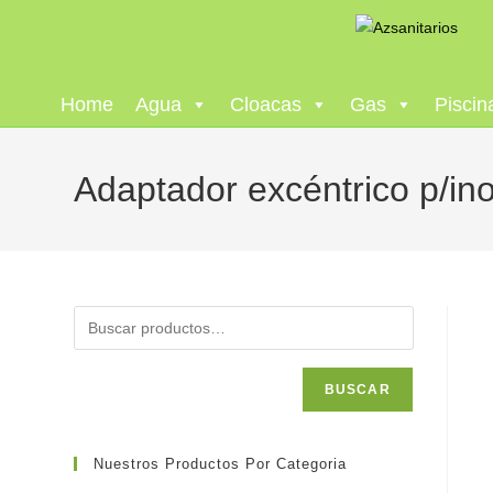
Home
Agua
Cloacas
Gas
Piscin
Adaptador excéntrico p/i
BUSCAR
Nuestros Productos Por Categoria