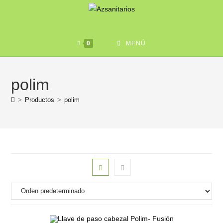
0
MENÚ
polim
>
Productos
>
polim