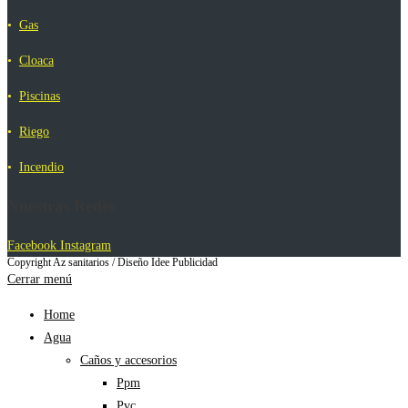
•
Gas
•
Cloaca
•
Piscinas
•
Riego
•
Incendio
Nuestras Redes
Facebook
Instagram
Copyright Az sanitarios / Diseño Idee Publicidad
Cerrar menú
Home
Agua
Caños y accesorios
Ppm
Pvc