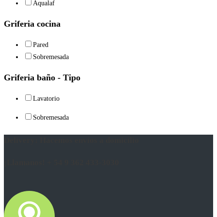
Aqualaf
Griferia cocina
Pared
Sobremesada
Griferia baño - Tipo
Lavatorio
Sobremesada
Delivery: Hacemos envíos a domicilio
¡Llamanos! + 54 9 362 433-3030