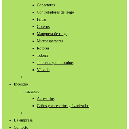
Conectores
Controladores de riego
Filtro
Goteros
Manguera de riego
Microaspersores
Rotores
Tobera
Tuberías y microtubos
Válvula
Incendio
Incendio
Accesorios
Caños y accesorios galvanizados
La empresa
Contacto