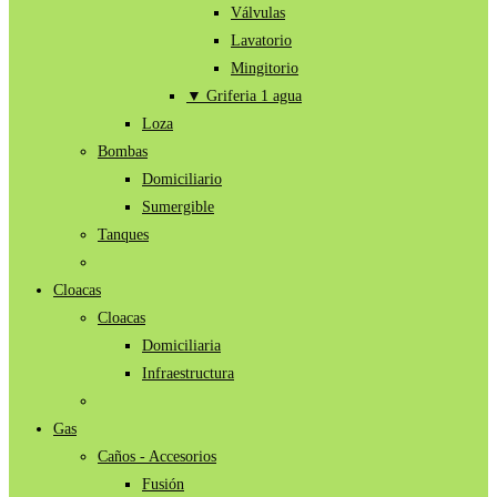
Válvulas
Lavatorio
Mingitorio
▼ Griferia 1 agua
Loza
Bombas
Domiciliario
Sumergible
Tanques
Cloacas
Cloacas
Domiciliaria
Infraestructura
Gas
Caños - Accesorios
Fusión