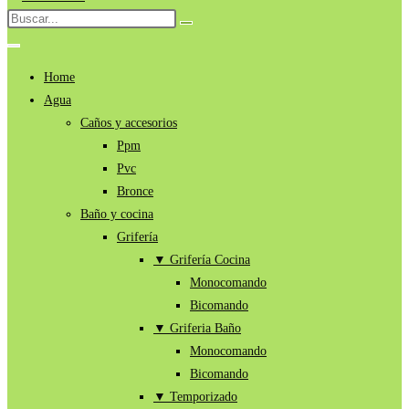
al
Buscar
Enviar
contenido
en
la
búsqueda
esta
Home
web
Agua
Caños y accesorios
Ppm
Pvc
Bronce
Baño y cocina
Grifería
▼ Grifería Cocina
Monocomando
Bicomando
▼ Griferia Baño
Monocomando
Bicomando
▼ Temporizado