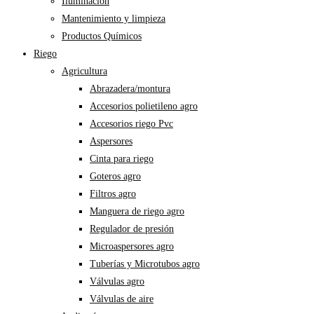
Iluminación
Mantenimiento y limpieza
Productos Químicos
Riego
Agricultura
Abrazadera/montura
Accesorios polietileno agro
Accesorios riego Pvc
Aspersores
Cinta para riego
Goteros agro
Filtros agro
Manguera de riego agro
Regulador de presión
Microaspersores agro
Tuberías y Microtubos agro
Válvulas agro
Válvulas de aire