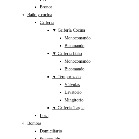
Bronce
Baño y cocina
Grifería
▼ Grifería Cocina
Monocomando
Bicomando
▼ Griferia Baño
Monocomando
Bicomando
▼ Temporizado
Válvulas
Lavatorio
Mingitorio
▼ Griferia 1 agua
Loza
Bombas
Domiciliario
Sumergible