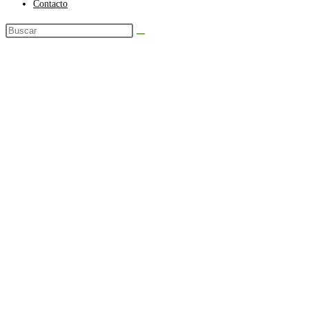
Contacto
Buscar
en
esta
web