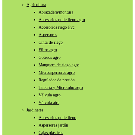
Agricultura
Abrazadera/montura
Accesorios polietileno agro
Accesorios riego Pvc
Aspersores
Cinta de riego
Filtro agro
Goteros agro
Manguera de riego agro
Microaspersores agro
Regulador de presión
Tubería y Microtubo agro
Válvula agro
Válvula aire
Jardinería
Accesorios polietileno
Aspersores jardín
Cajas plásticas